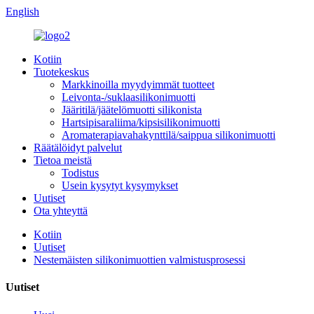
English
Kotiin
Tuotekeskus
Markkinoilla myydyimmät tuotteet
Leivonta-/suklaasilikonimuotti
Jääritilä/jäätelömuotti silikonista
Hartsipisaraliima/kipsisilikonimuotti
Aromaterapiavahakynttilä/saippua silikonimuotti
Räätälöidyt palvelut
Tietoa meistä
Todistus
Usein kysytyt kysymykset
Uutiset
Ota yhteyttä
Kotiin
Uutiset
Nestemäisten silikonimuottien valmistusprosessi
Uutiset