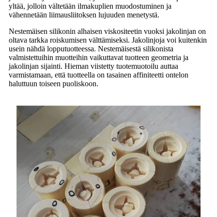
yltää, jolloin vältetään ilmakuplien muodostuminen ja
vähennetään liimausliitoksen lujuuden menetystä.
Nestemäisen silikonin alhaisen viskositeetin vuoksi jakolinjan on
oltava tarkka roiskumisen välttämiseksi. Jakolinjoja voi kuitenkin
usein nähdä lopputuotteessa. Nestemäisestä silikonista
valmistettuihin muotteihin vaikuttavat tuotteen geometria ja
jakolinjan sijainti. Hieman viistetty tuotemuotoilu auttaa
varmistamaan, että tuotteella on tasainen affiniteetti ontelon
haluttuun toiseen puoliskoon.