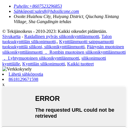
Puhelin:
+8607523296853
Sähköposti:
sales8@hdssilicone.com
Osoite:
Huizhou City, Huiyang District, Qiuchang Xintang
Village, Sha Gangdingin tehdas
© Tekijänoikeus - 2010-2023: Kaikki oikeudet pidätetään.
Sivukartta
-
Raidallinen pylväs silikonikynttilänmuotti
,
Talon
tuoksukynttilän silikonimuotti,
,
Kynttilänmuotti saippuamuotti
tuoksukynttilä silikoni, silikonikynttilänmuotti
,
Päärynän muotoinen
silikonikynttilänmuotti ， Rombin muotoinen silikonikynttilänmuotti
， Lyhtymuotoinen silikonikynttilänmuotti
,
silikonimuotti
kynttilälle
,
Kynttilän silikonimuotti
,
Kaikki tuotteet
Lähetä sähköpostia
8618129671598
x