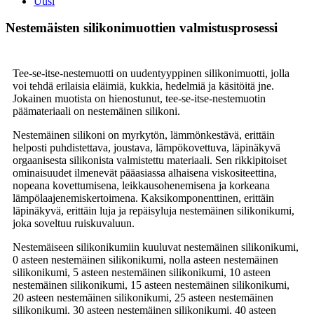
Uusi
Nestemäisten silikonimuottien valmistusprosessi
Tee-se-itse-nestemuotti on uudentyyppinen silikonimuotti, jolla
voi tehdä erilaisia ​​eläimiä, kukkia, hedelmiä ja käsitöitä jne.
Jokainen muotista on hienostunut, tee-se-itse-nestemuotin
päämateriaali on nestemäinen silikoni.
Nestemäinen silikoni on myrkytön, lämmönkestävä, erittäin
helposti puhdistettava, joustava, lämpökovettuva, läpinäkyvä
orgaanisesta silikonista valmistettu materiaali. Sen rikkipitoiset
ominaisuudet ilmenevät pääasiassa alhaisena viskositeettina,
nopeana kovettumisena, leikkausohenemisena ja korkeana
lämpölaajenemiskertoimena. Kaksikomponenttinen, erittäin
läpinäkyvä, erittäin luja ja repäisyluja nestemäinen silikonikumi,
joka soveltuu ruiskuvaluun.
Nestemäiseen silikonikumiin kuuluvat nestemäinen silikonikumi,
0 asteen nestemäinen silikonikumi, nolla asteen nestemäinen
silikonikumi, 5 asteen nestemäinen silikonikumi, 10 asteen
nestemäinen silikonikumi, 15 asteen nestemäinen silikonikumi,
20 asteen nestemäinen silikonikumi, 25 asteen nestemäinen
silikonikumi, 30 asteen nestemäinen silikonikumi, 40 asteen