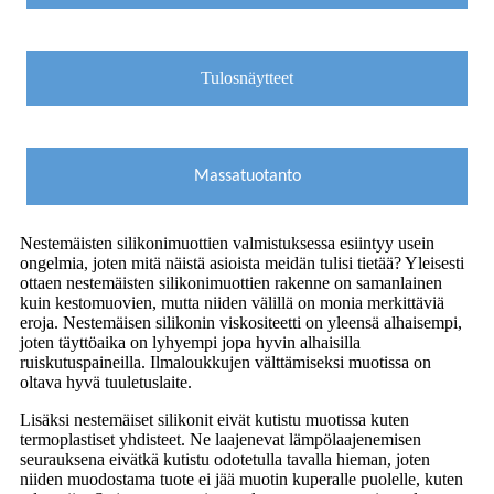
Tulosnäytteet
Massatuotanto
Nestemäisten silikonimuottien valmistuksessa esiintyy usein
ongelmia, joten mitä näistä asioista meidän tulisi tietää? Yleisesti
ottaen nestemäisten silikonimuottien rakenne on samanlainen
kuin kestomuovien, mutta niiden välillä on monia merkittäviä
eroja. Nestemäisen silikonin viskositeetti on yleensä alhaisempi,
joten täyttöaika on lyhyempi jopa hyvin alhaisilla
ruiskutuspaineilla. Ilmaloukkujen välttämiseksi muotissa on
oltava hyvä tuuletuslaite.
Lisäksi nestemäiset silikonit eivät kutistu muotissa kuten
termoplastiset yhdisteet. Ne laajenevat lämpölaajenemisen
seurauksena eivätkä kutistu odotetulla tavalla hieman, joten
niiden muodostama tuote ei jää muotin kuperalle puolelle, kuten