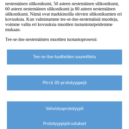
nestemäinen silikonikumi, 50 asteen nestemäinen silikonikumi,
60 asteen nestemäinen silikonikumi ja 80 asteen nestemäinen
silikonikumi. Nämä ovat markkinoilla olevien silikonikumien eri
kovuuksia. Kun valmistamme tee-se-itse-nestemäisiä muotteja,
voimme valita eri kovuuksia muottien tuotantotarpeidemme
mukaan.
Tee-se-itse-nestemäisten muottien tuotantoprosessi:
Tee-se-itse-tuotteiden suunnittelu
Piirrä 3D-prototyyppejä
Vahvistus
prototyypit
Prototyyppipiirustukset