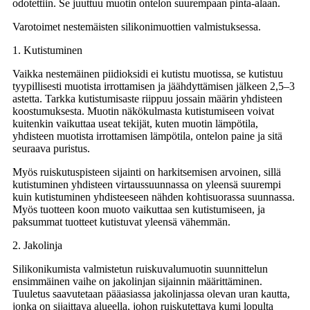
odotettiin. Se juuttuu muotin ontelon suurempaan pinta-alaan.
Varotoimet nestemäisten silikonimuottien valmistuksessa.
1. Kutistuminen
Vaikka nestemäinen piidioksidi ei kutistu muotissa, se kutistuu
tyypillisesti muotista irrottamisen ja jäähdyttämisen jälkeen 2,5–3
astetta. Tarkka kutistumisaste riippuu jossain määrin yhdisteen
koostumuksesta. Muotin näkökulmasta kutistumiseen voivat
kuitenkin vaikuttaa useat tekijät, kuten muotin lämpötila,
yhdisteen muotista irrottamisen lämpötila, ontelon paine ja sitä
seuraava puristus.
Myös ruiskutuspisteen sijainti on harkitsemisen arvoinen, sillä
kutistuminen yhdisteen virtaussuunnassa on yleensä suurempi
kuin kutistuminen yhdisteeseen nähden kohtisuorassa suunnassa.
Myös tuotteen koon muoto vaikuttaa sen kutistumiseen, ja
paksummat tuotteet kutistuvat yleensä vähemmän.
2. Jakolinja
Silikonikumista valmistetun ruiskuvalumuotin suunnittelun
ensimmäinen vaihe on jakolinjan sijainnin määrittäminen.
Tuuletus saavutetaan pääasiassa jakolinjassa olevan uran kautta,
jonka on sijaittava alueella, johon ruiskutettava kumi lopulta